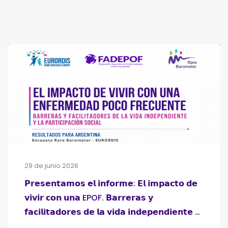
29 de junio 2026
𝗣𝗿𝗲𝘀𝗲𝗻𝘁𝗮𝗺𝗼𝘀 𝗲𝗹 𝗶𝗻𝗳𝗼𝗿𝗺𝗲: 𝗘𝗹 𝗶𝗺𝗽𝗮𝗰𝘁𝗼 𝗱𝗲
𝘃𝗶𝘃𝗶𝗿 𝗰𝗼𝗻 𝘂𝗻𝗮 EPOF. 𝗕𝗮𝗿𝗿𝗲𝗿𝗮𝘀 𝘆
𝗳𝗮𝗰𝗶𝗹𝗶𝘁𝗮𝗱𝗼𝗿𝗲𝘀 𝗱𝗲 𝗹𝗮 𝘃𝗶𝗱𝗮 𝗶𝗻𝗱𝗲𝗽𝗲𝗻𝗱𝗶𝗲𝗻𝘁𝗲 𝘆
𝗹𝗮 𝗽𝗮𝗿𝘁𝗶𝗰𝗶𝗽𝗮𝗰𝗶𝗼́𝗻 𝘀𝗼𝗰𝗶𝗮𝗹