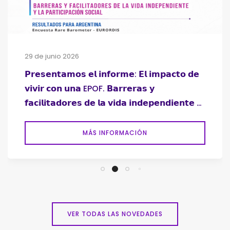
29 de junio 2026
𝗣𝗿𝗲𝘀𝗲𝗻𝘁𝗮𝗺𝗼𝘀 𝗲𝗹 𝗶𝗻𝗳𝗼𝗿𝗺𝗲: 𝗘𝗹 𝗶𝗺𝗽𝗮𝗰𝘁𝗼 𝗱𝗲
𝘃𝗶𝘃𝗶𝗿 𝗰𝗼𝗻 𝘂𝗻𝗮 EPOF. 𝗕𝗮𝗿𝗿𝗲𝗿𝗮𝘀 𝘆
𝗳𝗮𝗰𝗶𝗹𝗶𝘁𝗮𝗱𝗼𝗿𝗲𝘀 𝗱𝗲 𝗹𝗮 𝘃𝗶𝗱𝗮 𝗶𝗻𝗱𝗲𝗽𝗲𝗻𝗱𝗶𝗲𝗻𝘁𝗲 𝘆
𝗹𝗮 𝗽𝗮𝗿𝘁𝗶𝗰𝗶𝗽𝗮𝗰𝗶𝗼́𝗻 𝘀𝗼𝗰𝗶𝗮𝗹
MÁS INFORMACIÓN
VER TODAS LAS NOVEDADES